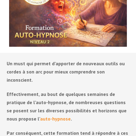
Catalogue des formations hypnose
06 66 95 25 08
Formation en hypnose thérapeutique
Formation en hypnose somnambulique et expérimentale
Un must qui permet d’apporter de nouveaux outils ou
LA THÉRAPIE
cordes à son arc pour mieux comprendre son
Centre de formation à l’auto hypnose
inconscient.
Formation Auto hypnose niveau 1 « initiation » dans l’Aude
Effectivement, au bout de quelques semaines de
Formation à l’hypnose urbaine (street hypnose)
pratique de l’auto-hypnose, de nombreuses questions
se posent sur les diverses possibilités et horizons que
Formation Auto-hypnose niveau 2 « perfectionnement » dans
Pré-inscription sur une formation
l’Aude
nous propose l’
auto-hypnose
.
Par conséquent, cette formation tend à répondre à ces
Formation Auto hypnose niveau 1 et 2 dans l’Aude