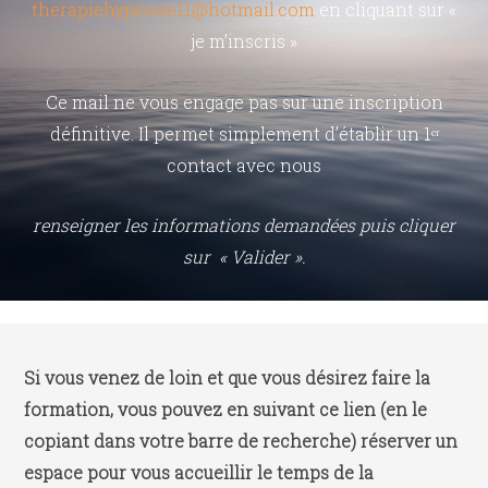
therapiehypnose11@hotmail.com
en cliquant sur «
je m’inscris »
Ce mail ne vous engage pas sur une inscription
définitive. Il permet simplement d’établir un 1ᵉʳ
contact avec nous
renseigner les informations demandées
puis
cliquer
sur « Valider ».
Si vous venez de loin et que vous désirez faire la
formation, vous pouvez en suivant ce lien (en le
copiant dans votre barre de recherche) réserver un
espace pour vous accueillir le temps de la