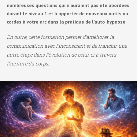
Quels sont les atouts de l’auto hypnose ?
nombreuses questions qui n’auraient pas été abordées
durant le niveau 1 et à apporter de nouveaux outils ou
Comment lâcher prise
cordes à votre arc dans la pratique de l’auto-hypnose.
En outre, cette formation permet d’améliorer la
Avis de nos stagiaires sur la formation Auto hypnose
communication avec l’inconscient et de franchir une
autre étape dans l’évolution de celui-ci à travers
Position du centre de formation
l’écriture du corps.