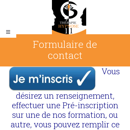
Skip
to
content
Toggle
Navigation
Formulaire de
contact
Vous
Qui suis-je ?
désirez un renseignement,
effectuer une Pré-inscription
sur une de nos formation, ou
autre, vous pouvez remplir ce
Les formations