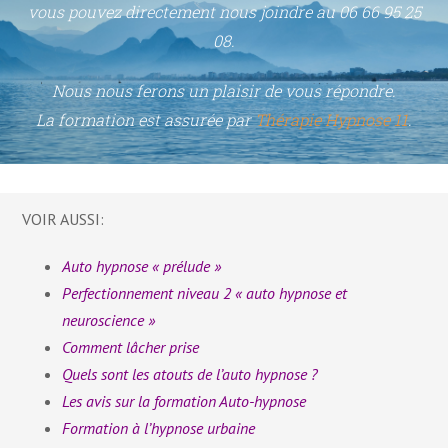
vous pouvez directement nous joindre au 06 66 95 25
08.
Nous nous ferons un plaisir de vous répondre.
La formation est assurée par
Thérapie Hypnose 11
.
VOIR AUSSI:
Auto hypnose « prélude »
Perfectionnement niveau 2 « auto hypnose et
neuroscience »
Comment lâcher prise
Quels sont les atouts de l’auto hypnose ?
Les avis sur la formation Auto-hypnose
Formation à l’hypnose urbaine