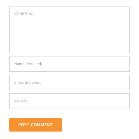
Quels sont les atouts de l’auto hypnose ?
Comment
Comment lâcher prise
Avis de nos stagiaires sur la formation Auto hypnose
Position du centre de formation