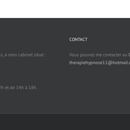
CONTACT
, à mon cabinet situé :
Vous pouvez me contacter au
therapiehypnose11@hotmail
2h et de 14h à 18h.