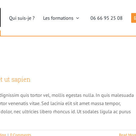
Qui suis-je ?
Les formations
06 66 95 25 08
Catalogue des formations hypnose
Formation en hypnose thérapeutiqu
Formation en hypnose somnambuliq
r tempor metus, eget ut sapien
Centre de formation à l’auto hypnos
t ut sapien
tive
Featured
Trending
Formation Auto hypnose niveau 1 « i
Formation Auto-hypnose niveau 2 « 
dignissim quis tortor vel, mollis egestas nulla. In quis malesuada
Formation Auto hypnose niveau 1 et
rtor venenatis vitae. Sed lacinia elit sit amet massa tempor,
olor, nec ultricies libero rhoncus id. Ut sodales ligula ac purus
Formation à l’hypnose urbaine (stre
Pré-inscription sur une formation
ding
|
0 Comments
Read Mor