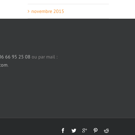
novembre 2015
06 66 95 25 08
ou par mail :
.com
.
Facebook
Twitter
Custom
Pinterest
Reddit