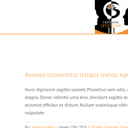
Skip
to
Featured
content
Aenean consectetu
Aenean consectetur tempor metus, ege
Crea
Nunc dignissim sagittis laoreet. Phasellus sem odio, 
magna. Donec lobortis urna eros, tincidunt sagittis to
euismod efficitur ex dictum. Nullam scelerisque nibh d
vulputate.
By
Laurence patrick
|
janvier 19th, 2016
|
Creative
,
Featured
,
Tren