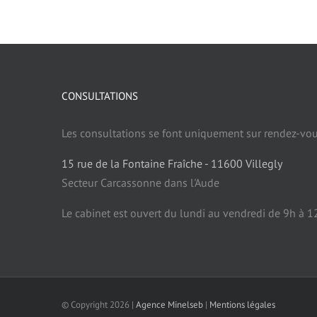
CONSULTATIONS
Les consultations se font uniquement sur rendez-vous
15 rue de la Fontaine Fraîche - 11600 Villegly
Secteur Carcassonne dans l'Aude
Le cabinet est ouvert du lundi au vendredi de 9h à 1
© Copyright 2026 |
Agence Minelseb
|
Mentions légales