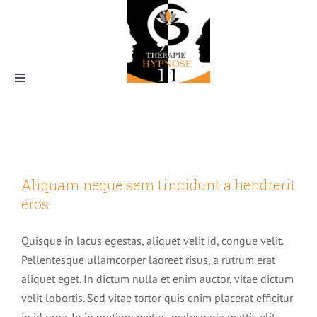
Skip
Photography
to
content
Home
|
Photography
Toggle
Navigation
Aliquam neque sem tincidunt a
hendrerit eros
Aliquam neque sem tincidunt a hendrerit
Creative
Photography
eros
Qui suis-je ?
Quisque in lacus egestas, aliquet velit id, congue velit.
Pellentesque ullamcorper laoreet risus, a rutrum erat
aliquet eget. In dictum nulla et enim auctor, vitae dictum
velit lobortis. Sed vitae tortor quis enim placerat efficitur
Les formations