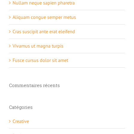
Quels sont les atouts de l’auto hypnose ?
Nullam neque sapien pharetra
Aliquam congue semper metus
Comment lâcher prise
Cras suscipit ante erat eleifend
Avis de nos stagiaires sur la formation Auto hypnose
Vivamus ut magna turpis
Fusce cursus dolor sit amet
Position du centre de formation
Commentaires récents
Catégories
Creative