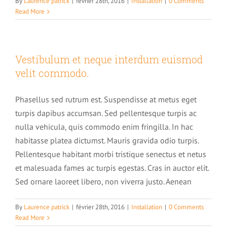
By
Laurence patrick
|
février 28th, 2016
|
Installation
|
0 Comments
Read More
Catalogue des formations hypnose
06 66 95 25 08
Formation en hypnose thérapeutique
Vestibulum et neque interdum euismod
velit commodo.
Formation en hypnose somnambulique et expérimentale
Phasellus sed rutrum est. Suspendisse at metus eget
LA THÉRAPIE
turpis dapibus accumsan. Sed pellentesque turpis ac
Centre de formation à l’auto hypnose
nulla vehicula, quis commodo enim fringilla. In hac
habitasse platea dictumst. Mauris gravida odio turpis.
Pellentesque habitant morbi tristique senectus et netus
Formation Auto hypnose niveau 1 « initiation » dans l’Aude
Formation à l’hypnose urbaine (street hypnose)
et malesuada fames ac turpis egestas. Cras in auctor elit.
Sed ornare laoreet libero, non viverra justo. Aenean
Formation Auto-hypnose niveau 2 « perfectionnement » dans
Pré-inscription sur une formation
l’Aude
By
Laurence patrick
|
février 28th, 2016
|
Installation
|
0 Comments
Read More
Formation Auto hypnose niveau 1 et 2 dans l’Aude