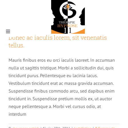
Skip
to
content
Toggle
Donec ac iaculis lorem, sit venenatis
Navigation
tellus.
Mauris finibus eros eu orci iaculis laoreet. In accumsan
nulla ut sagittis tristique. Morbi a sollicitudin dui, quis
tincidunt purus. Pellentesque eu lacinia lacus.
Vestibulum tincidunt erat ac massa gravida accumsan.
Qui suis-je ?
Suspendisse finibus commodo arcu, sed dapibus enim
tincidunt in. Suspendisse pretium mollis ex, ut auctor
neque pellentesque a. Morbi vel cursus odio, at
interdum
Les formations