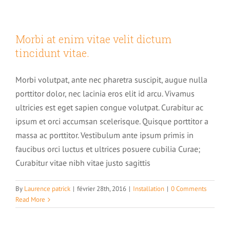
Quels sont les atouts de l’auto hypnose ?
Comment lâcher prise
Morbi at enim vitae velit dictum
tincidunt vitae.
Avis de nos stagiaires sur la formation Auto hypnose
Morbi volutpat, ante nec pharetra suscipit, augue nulla
porttitor dolor, nec lacinia eros elit id arcu. Vivamus
Position du centre de formation
ultricies est eget sapien congue volutpat. Curabitur ac
ipsum et orci accumsan scelerisque. Quisque porttitor a
massa ac porttitor. Vestibulum ante ipsum primis in
faucibus orci luctus et ultrices posuere cubilia Curae;
Curabitur vitae nibh vitae justo sagittis
By
Laurence patrick
|
février 28th, 2016
|
Installation
|
0 Comments
Read More