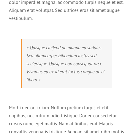
dolor imperdiet magna, ac commodo turpis neque et est.
Aliquam erat volutpat. Sed ultrices eros sit amet augue
Catalogue des formations hypnose
vestibulum.
06 66 95 25 08
Formation en hypnose thérapeutique
« Quisque eleifend ac magna eu sodales.
Formation en hypnose somnambulique et expérimentale
Sed ullamcorper bibendum lectus sed
LA THÉRAPIE
scelerisque. Quisque non consequat orci.
Vivamus eu ex id erat luctus congue ac et
Centre de formation à l’auto hypnose
libero »
Formation Auto hypnose niveau 1 « initiation » dans l’Aude
Formation à l’hypnose urbaine (street hypnose)
Morbi nec orci diam. Nullam pretium turpis et elit
Formation Auto-hypnose niveau 2 « perfectionnement » dans
Pré-inscription sur une formation
l’Aude
dapibus, nec rutrum odio tristique. Donec consectetur
cursus nunc eget mattis. Nam at finibus erat. Mauris
Formation Auto hypnose niveau 1 et 2 dans l’Aude
convallis venenatis tristique. Aenean sit amet nibh mollis