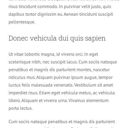
Quels sont les atouts de l’auto hypnose ?
risus tincidunt commodo. In pulvinar velit justo, quis
dapibus tortor dignissim eu. Aenean tincidunt suscipit
Comment lâcher prise
pellentesque.
Donec vehicula dui quis sapien
Avis de nos stagiaires sur la formation Auto hypnose
Ut vitae lobortis magna, id viverra orci. In eget
Position du centre de formation
scelerisque nibh, nec suscipit lacus. Cum sociis natoque
penatibus et magnis dis parturient montes, nascetur
ridiculus mus. Aliquam pulvinar ipsum augue, tempor
luctus felis malesuada venenatis. Vestibulum sit amet
imperdiet risus. Etiam eget vehicula metus, ac vehicula
libero. Aliquam et viverra urna. Vivamus elementum
porta lectus.
Cum sociis natoque penatibus et magnis dis parturient