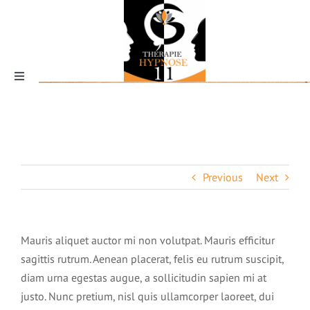
Skip
Mauris aliquet auctor mi
to
volutpat sagittis rutrum
content
Home
|
Slider
|
Mauris aliquet auctor mi volutpat sagittis rutrum
Toggle
Navigation
Previous
Next
Qui suis-je ?
Mauris aliquet auctor mi non volutpat. Mauris efficitur
sagittis rutrum. Aenean placerat, felis eu rutrum suscipit,
diam urna egestas augue, a sollicitudin sapien mi at
Les formations
justo. Nunc pretium, nisl quis ullamcorper laoreet, dui